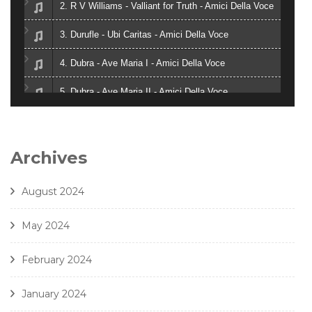
2. R V Williams - Valliant for Truth - Amici Della Voce
3. Durufle - Ubi Caritas - Amici Della Voce
4. Dubra - Ave Maria I - Amici Della Voce
5. Dubra - Ave Maria II - Amici Della Voce
6. Zielinski - Vox in Rama - Amici Della Voce
7. Gjeilo - Ubi Caritas - Amici Della Voce
Archives
8. J. Handl- Ave Maria - Amici Della Voce
August 2024
May 2024
February 2024
January 2024