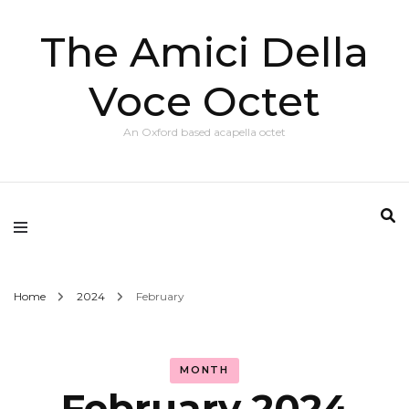
The Amici Della
Voce Octet
An Oxford based acapella octet
Home
2024
February
MONTH
February 2024