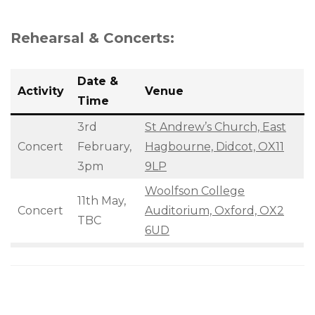
Rehearsal & Concerts:
Date &
Activity
Venue
Time
3rd
St Andrew’s Church, East
Concert
February,
Hagbourne, Didcot, OX11
3pm
9LP
Woolfson College
11th May,
Concert
Auditorium, Oxford, OX2
TBC
6UD