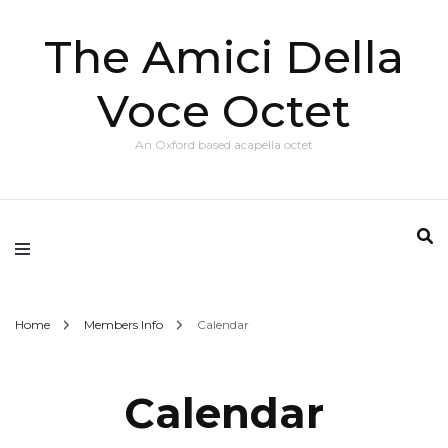
The Amici Della
Voce Octet
An Oxford based acapella octet
Home
Members Info
Calendar
Calendar