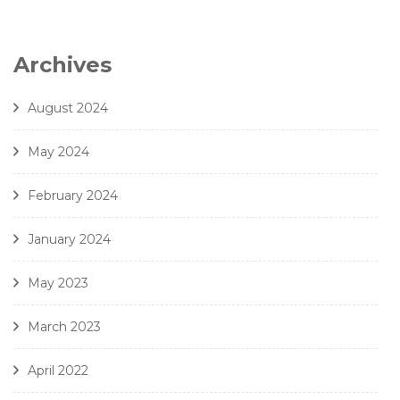
6. Zielinski - Vox in Rama - Amici Della Voce
7. Gjeilo - Ubi Caritas - Amici Della Voce
Archives
8. J. Handl- Ave Maria - Amici Della Voce
August 2024
May 2024
February 2024
January 2024
May 2023
March 2023
April 2022