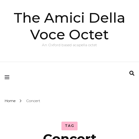
The Amici Della
Voce Octet
An Oxford based acapella octet
Home
Concert
TAG
Concert